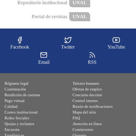
Repositorio institucional
UNAL
Portal de revistas
UNAL
Facebook
Twitter
YouTube
Email
RSS
Régimen legal
Talento humano
Contratación
Ofertas de empleo
Rendición de cuentas
Concurso docente
Pago virtual
Control interno
Calidad
Buzón de notificaciones
Correo institucional
Mapa del sitio
Redes Sociales
FAQ
Quejas y reclamos
Atención en línea
Encuesta
Contáctenos
Estadísticas
Glosario