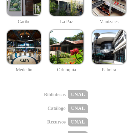
Caribe
La Paz
Manizales
Medellín
Palmira
Orinoquía
Bibliotecas
UNAL
Catálogo
UNAL
Recursos
UNAL