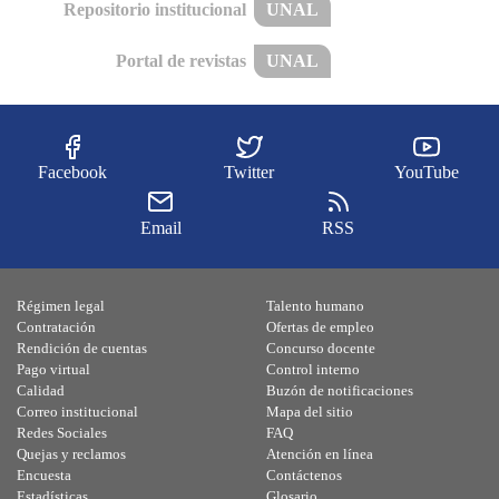
Repositorio institucional
UNAL
Portal de revistas
UNAL
Facebook
Twitter
YouTube
Email
RSS
Régimen legal
Talento humano
Contratación
Ofertas de empleo
Rendición de cuentas
Concurso docente
Pago virtual
Control interno
Calidad
Buzón de notificaciones
Correo institucional
Mapa del sitio
Redes Sociales
FAQ
Quejas y reclamos
Atención en línea
Encuesta
Contáctenos
Estadísticas
Glosario