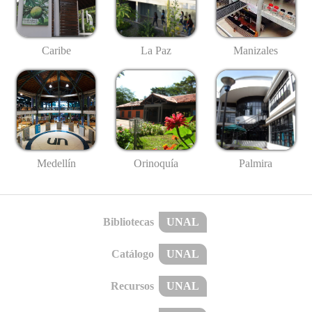
Caribe
La Paz
Manizales
Medellín
Palmira
Orinoquía
Bibliotecas
UNAL
Catálogo
UNAL
Recursos
UNAL