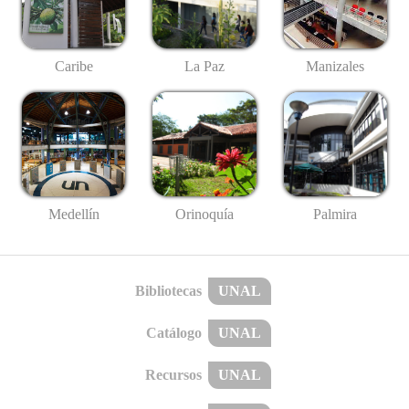
Caribe
La Paz
Manizales
Medellín
Palmira
Orinoquía
Bibliotecas
UNAL
Catálogo
UNAL
Recursos
UNAL