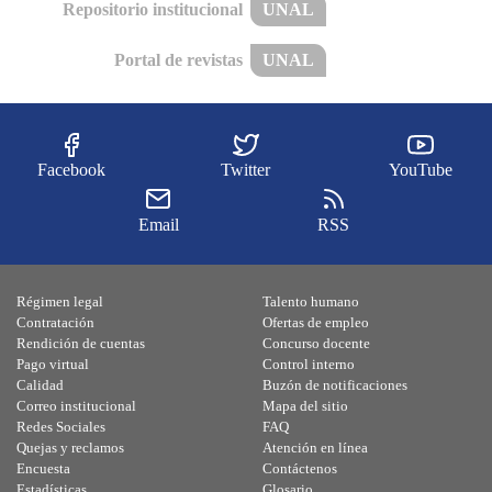
Repositorio institucional
UNAL
Portal de revistas
UNAL
Facebook
Twitter
YouTube
Email
RSS
Régimen legal
Talento humano
Contratación
Ofertas de empleo
Rendición de cuentas
Concurso docente
Pago virtual
Control interno
Calidad
Buzón de notificaciones
Correo institucional
Mapa del sitio
Redes Sociales
FAQ
Quejas y reclamos
Atención en línea
Encuesta
Contáctenos
Estadísticas
Glosario