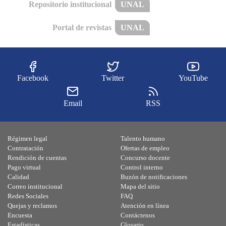
Repositorio institucional
UNAL
Portal de revistas
UNAL
Facebook
Twitter
YouTube
Email
RSS
Régimen legal
Talento humano
Contratación
Ofertas de empleo
Rendición de cuentas
Concurso docente
Pago virtual
Control interno
Calidad
Buzón de notificaciones
Correo institucional
Mapa del sitio
Redes Sociales
FAQ
Quejas y reclamos
Atención en línea
Encuesta
Contáctenos
Estadísticas
Glosario