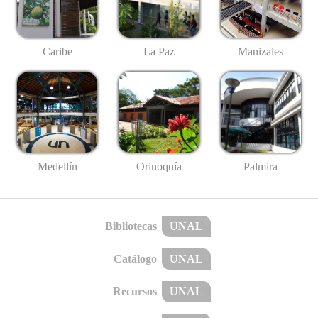
Caribe
La Paz
Manizales
Medellín
Palmira
Orinoquía
Bibliotecas
UNAL
Catálogo
UNAL
Recursos
UNAL