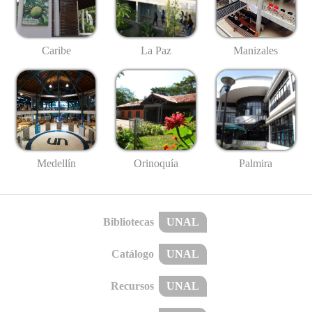
Caribe
La Paz
Manizales
Medellín
Palmira
Orinoquía
Bibliotecas
UNAL
Catálogo
UNAL
Recursos
UNAL