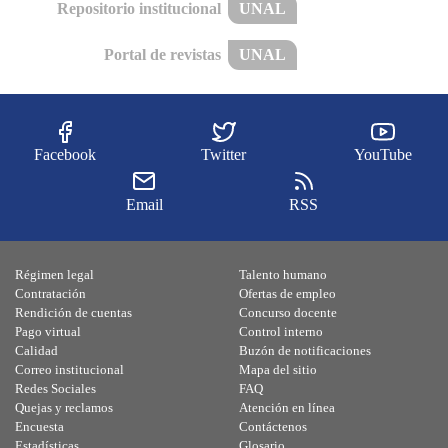
Repositorio institucional
UNAL
Portal de revistas
UNAL
Facebook
Twitter
YouTube
Email
RSS
Régimen legal
Talento humano
Contratación
Ofertas de empleo
Rendición de cuentas
Concurso docente
Pago virtual
Control interno
Calidad
Buzón de notificaciones
Correo institucional
Mapa del sitio
Redes Sociales
FAQ
Quejas y reclamos
Atención en línea
Encuesta
Contáctenos
Estadísticas
Glosario