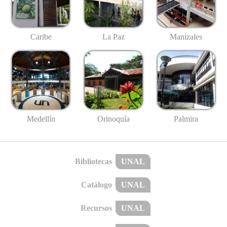
Caribe
La Paz
Manizales
Medellín
Palmira
Orinoquía
Bibliotecas
UNAL
Catálogo
UNAL
Recursos
UNAL