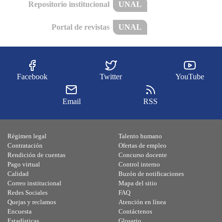
Repositorio institucional
UNAL
Portal de revistas
UNAL
Facebook
Twitter
YouTube
Email
RSS
Régimen legal
Talento humano
Contratación
Ofertas de empleo
Rendición de cuentas
Concurso docente
Pago virtual
Control interno
Calidad
Buzón de notificaciones
Correo institucional
Mapa del sitio
Redes Sociales
FAQ
Quejas y reclamos
Atención en línea
Encuesta
Contáctenos
Estadísticas
Glosario