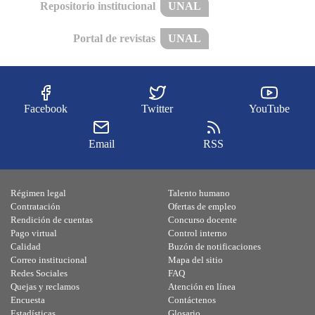
Repositorio institucional
UNAL
Portal de revistas
UNAL
Facebook
Twitter
YouTube
Email
RSS
Régimen legal
Talento humano
Contratación
Ofertas de empleo
Rendición de cuentas
Concurso docente
Pago virtual
Control interno
Calidad
Buzón de notificaciones
Correo institucional
Mapa del sitio
Redes Sociales
FAQ
Quejas y reclamos
Atención en línea
Encuesta
Contáctenos
Estadísticas
Glosario