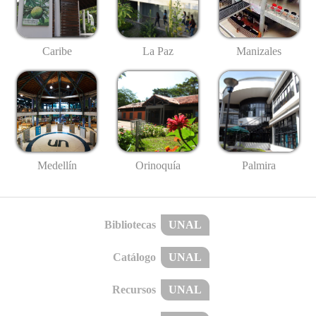
Caribe
La Paz
Manizales
Medellín
Palmira
Orinoquía
Bibliotecas
UNAL
Catálogo
UNAL
Recursos
UNAL