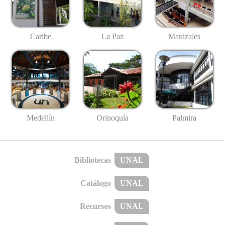
Caribe
La Paz
Manizales
Medellín
Palmira
Orinoquía
Bibliotecas
UNAL
Catálogo
UNAL
Recursos
UNAL