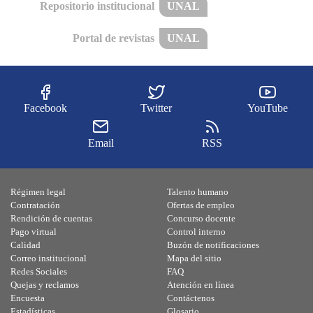
Repositorio institucional
UNAL
Portal de revistas
UNAL
Facebook
Twitter
YouTube
Email
RSS
Régimen legal
Talento humano
Contratación
Ofertas de empleo
Rendición de cuentas
Concurso docente
Pago virtual
Control interno
Calidad
Buzón de notificaciones
Correo institucional
Mapa del sitio
Redes Sociales
FAQ
Quejas y reclamos
Atención en línea
Encuesta
Contáctenos
Estadísticas
Glosario