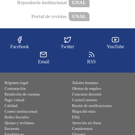
Repositorio institucional
UNAL
Portal de revistas
UNAL
Facebook
Twitter
YouTube
Email
RSS
Régimen legal
Talento humano
Contratación
Ofertas de empleo
Rendición de cuentas
Concurso docente
Pago virtual
Control interno
Calidad
Buzón de notificaciones
Correo institucional
Mapa del sitio
Redes Sociales
FAQ
Quejas y reclamos
Atención en línea
Encuesta
Contáctenos
Estadísticas
Glosario