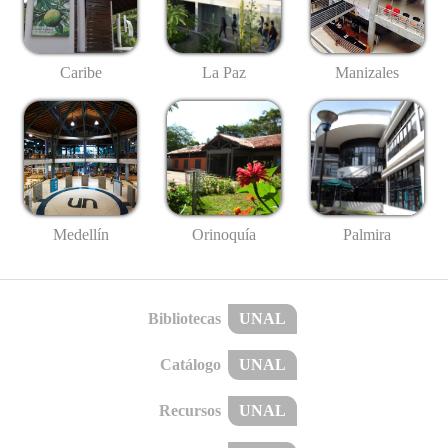
Caribe
La Paz
Manizales
Medellín
Palmira
Orinoquía
Bibliotecas
UNAL
Catálogo
UNAL
Recursos
UNAL