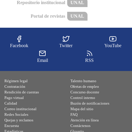
Repositorio institucional
UNAL
Portal de revistas
UNAL
Facebook
Twitter
YouTube
Email
RSS
Régimen legal
Talento humano
Contratación
Ofertas de empleo
Rendición de cuentas
Concurso docente
Pago virtual
Control interno
Calidad
Buzón de notificaciones
Correo institucional
Mapa del sitio
Redes Sociales
FAQ
Quejas y reclamos
Atención en línea
Encuesta
Contáctenos
Estadísticas
Glosario