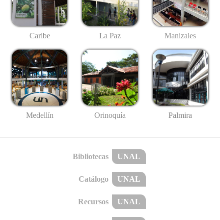
Caribe
La Paz
Manizales
Medellín
Palmira
Orinoquía
Bibliotecas
UNAL
Catálogo
UNAL
Recursos
UNAL