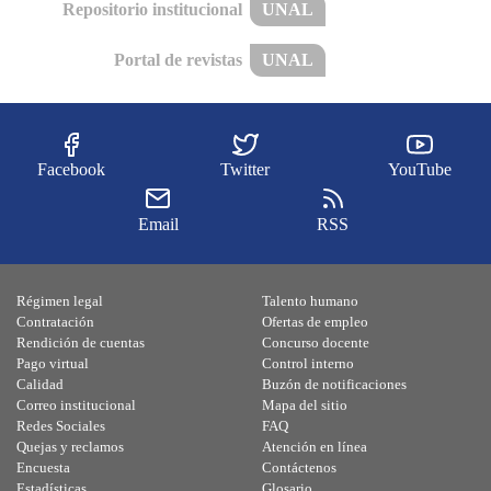
Repositorio institucional
UNAL
Portal de revistas
UNAL
Facebook
Twitter
YouTube
Email
RSS
Régimen legal
Talento humano
Contratación
Ofertas de empleo
Rendición de cuentas
Concurso docente
Pago virtual
Control interno
Calidad
Buzón de notificaciones
Correo institucional
Mapa del sitio
Redes Sociales
FAQ
Quejas y reclamos
Atención en línea
Encuesta
Contáctenos
Estadísticas
Glosario