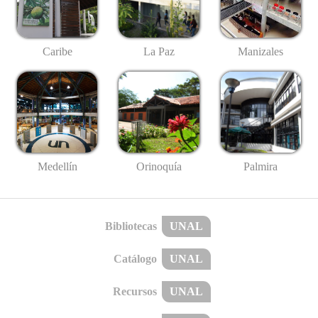
Caribe
La Paz
Manizales
Medellín
Palmira
Orinoquía
Bibliotecas
UNAL
Catálogo
UNAL
Recursos
UNAL