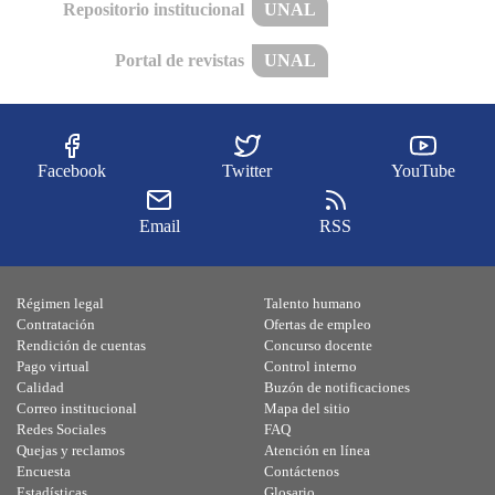
Repositorio institucional
UNAL
Portal de revistas
UNAL
Facebook
Twitter
YouTube
Email
RSS
Régimen legal
Talento humano
Contratación
Ofertas de empleo
Rendición de cuentas
Concurso docente
Pago virtual
Control interno
Calidad
Buzón de notificaciones
Correo institucional
Mapa del sitio
Redes Sociales
FAQ
Quejas y reclamos
Atención en línea
Encuesta
Contáctenos
Estadísticas
Glosario