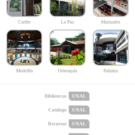
Caribe
La Paz
Manizales
Medellín
Palmira
Orinoquía
Bibliotecas
UNAL
Catálogo
UNAL
Recursos
UNAL