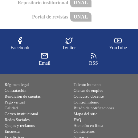
Repositorio institucional
UNAL
Portal de revistas
UNAL
Facebook
Twitter
YouTube
Email
RSS
Régimen legal
Talento humano
Contratación
Ofertas de empleo
Rendición de cuentas
Concurso docente
Pago virtual
Control interno
Calidad
Buzón de notificaciones
Correo institucional
Mapa del sitio
Redes Sociales
FAQ
Quejas y reclamos
Atención en línea
Encuesta
Contáctenos
Estadísticas
Glosario