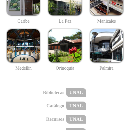
Caribe
La Paz
Manizales
Medellín
Palmira
Orinoquía
Bibliotecas
UNAL
Catálogo
UNAL
Recursos
UNAL