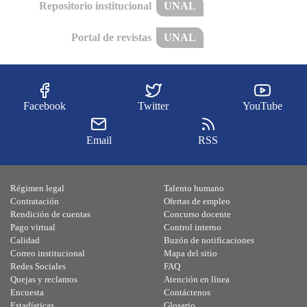
Repositorio institucional
UNAL
Portal de revistas
UNAL
Facebook
Twitter
YouTube
Email
RSS
Régimen legal
Talento humano
Contratación
Ofertas de empleo
Rendición de cuentas
Concurso docente
Pago virtual
Control interno
Calidad
Buzón de notificaciones
Correo institucional
Mapa del sitio
Redes Sociales
FAQ
Quejas y reclamos
Atención en línea
Encuesta
Contáctenos
Estadísticas
Glosario