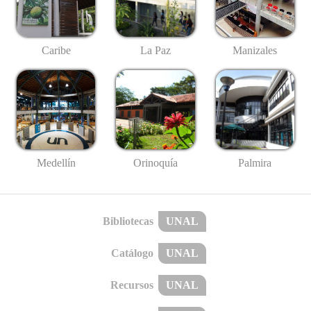
Caribe
La Paz
Manizales
Medellín
Palmira
Orinoquía
Bibliotecas
UNAL
Catálogo
UNAL
Recursos
UNAL