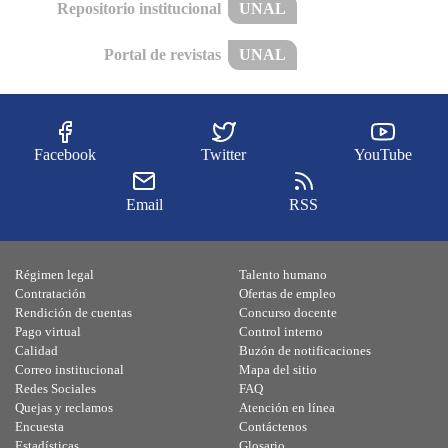
Repositorio institucional
UNAL
Portal de revistas
UNAL
Facebook
Twitter
YouTube
Email
RSS
Régimen legal
Talento humano
Contratación
Ofertas de empleo
Rendición de cuentas
Concurso docente
Pago virtual
Control interno
Calidad
Buzón de notificaciones
Correo institucional
Mapa del sitio
Redes Sociales
FAQ
Quejas y reclamos
Atención en línea
Encuesta
Contáctenos
Estadísticas
Glosario