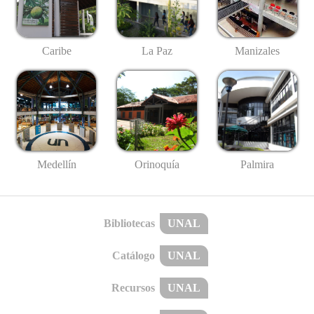
Caribe
La Paz
Manizales
Medellín
Palmira
Orinoquía
Bibliotecas
UNAL
Catálogo
UNAL
Recursos
UNAL