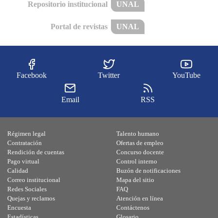
Repositorio institucional
UNAL
Portal de revistas
UNAL
Facebook
Twitter
YouTube
Email
RSS
Régimen legal
Talento humano
Contratación
Ofertas de empleo
Rendición de cuentas
Concurso docente
Pago virtual
Control interno
Calidad
Buzón de notificaciones
Correo institucional
Mapa del sitio
Redes Sociales
FAQ
Quejas y reclamos
Atención en línea
Encuesta
Contáctenos
Estadísticas
Glosario