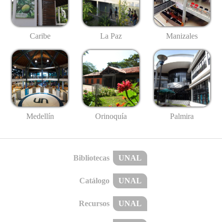
Caribe
La Paz
Manizales
Medellín
Palmira
Orinoquía
Bibliotecas
UNAL
Catálogo
UNAL
Recursos
UNAL