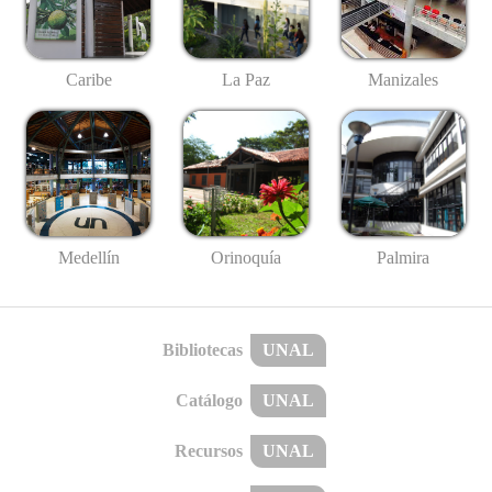
Caribe
La Paz
Manizales
Medellín
Palmira
Orinoquía
Bibliotecas
UNAL
Catálogo
UNAL
Recursos
UNAL