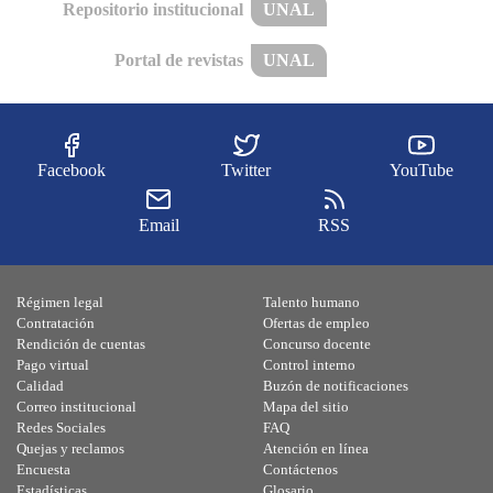
Repositorio institucional
UNAL
Portal de revistas
UNAL
Facebook
Twitter
YouTube
Email
RSS
Régimen legal
Talento humano
Contratación
Ofertas de empleo
Rendición de cuentas
Concurso docente
Pago virtual
Control interno
Calidad
Buzón de notificaciones
Correo institucional
Mapa del sitio
Redes Sociales
FAQ
Quejas y reclamos
Atención en línea
Encuesta
Contáctenos
Estadísticas
Glosario