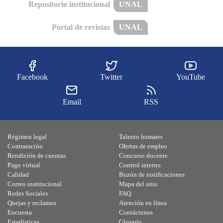
Repositorio institucional
UNAL
Portal de revistas
UNAL
Facebook
Twitter
YouTube
Email
RSS
Régimen legal
Talento humano
Contratación
Ofertas de empleo
Rendición de cuentas
Concurso docente
Pago virtual
Control interno
Calidad
Buzón de notificaciones
Correo institucional
Mapa del sitio
Redes Sociales
FAQ
Quejas y reclamos
Atención en línea
Encuesta
Contáctenos
Estadísticas
Glosario