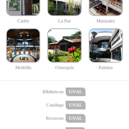
Caribe
La Paz
Manizales
Medellín
Palmira
Orinoquía
Bibliotecas
UNAL
Catálogo
UNAL
Recursos
UNAL