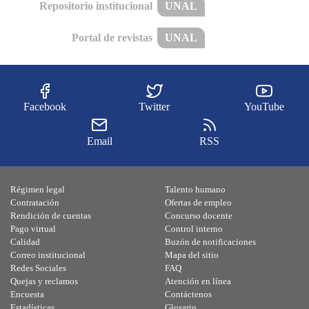
Repositorio institucional
UNAL
Portal de revistas
UNAL
Facebook
Twitter
YouTube
Email
RSS
Régimen legal
Talento humano
Contratación
Ofertas de empleo
Rendición de cuentas
Concurso docente
Pago virtual
Control interno
Calidad
Buzón de notificaciones
Correo institucional
Mapa del sitio
Redes Sociales
FAQ
Quejas y reclamos
Atención en línea
Encuesta
Contáctenos
Estadísticas
Glosario