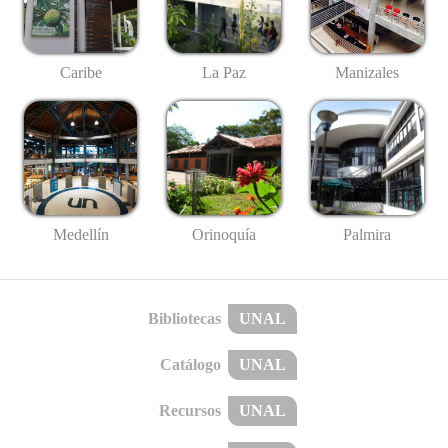
Caribe
La Paz
Manizales
Medellín
Palmira
Orinoquía
Bibliotecas
UNAL
Catálogo
UNAL
Recursos
UNAL