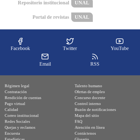
Repositorio institucional
UNAL
Portal de revistas
UNAL
Facebook
Twitter
YouTube
Email
RSS
Régimen legal
Talento humano
Contratación
Ofertas de empleo
Rendición de cuentas
Concurso docente
Pago virtual
Control interno
Calidad
Buzón de notificaciones
Correo institucional
Mapa del sitio
Redes Sociales
FAQ
Quejas y reclamos
Atención en línea
Encuesta
Contáctenos
Estadísticas
Glosario