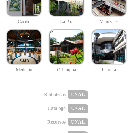
Caribe
La Paz
Manizales
Medellín
Palmira
Orinoquía
Bibliotecas
UNAL
Catálogo
UNAL
Recursos
UNAL