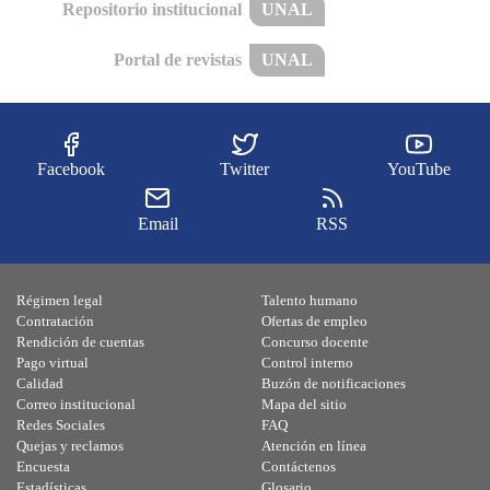
Repositorio institucional
UNAL
Portal de revistas
UNAL
Facebook
Twitter
YouTube
Email
RSS
Régimen legal
Talento humano
Contratación
Ofertas de empleo
Rendición de cuentas
Concurso docente
Pago virtual
Control interno
Calidad
Buzón de notificaciones
Correo institucional
Mapa del sitio
Redes Sociales
FAQ
Quejas y reclamos
Atención en línea
Encuesta
Contáctenos
Estadísticas
Glosario