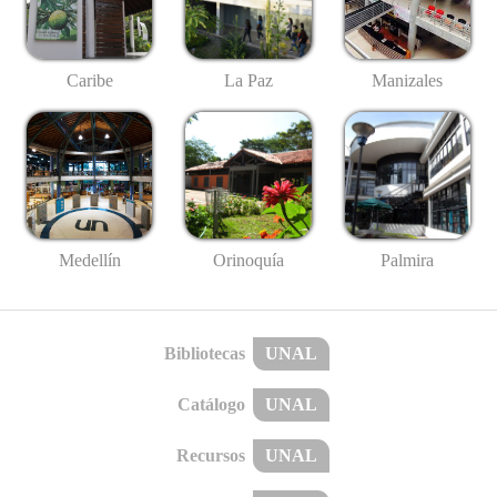
Caribe
La Paz
Manizales
Medellín
Palmira
Orinoquía
Bibliotecas
UNAL
Catálogo
UNAL
Recursos
UNAL