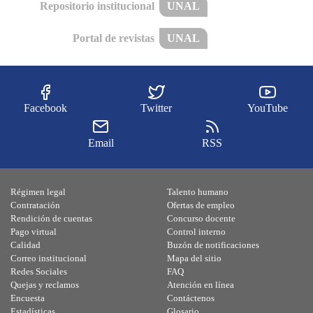
Repositorio institucional
UNAL
Portal de revistas
UNAL
Facebook
Twitter
YouTube
Email
RSS
Régimen legal
Talento humano
Contratación
Ofertas de empleo
Rendición de cuentas
Concurso docente
Pago virtual
Control interno
Calidad
Buzón de notificaciones
Correo institucional
Mapa del sitio
Redes Sociales
FAQ
Quejas y reclamos
Atención en línea
Encuesta
Contáctenos
Estadísticas
Glosario