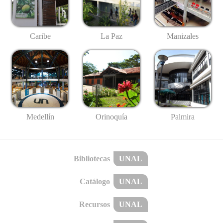
Caribe
La Paz
Manizales
Medellín
Palmira
Orinoquía
Bibliotecas
UNAL
Catálogo
UNAL
Recursos
UNAL