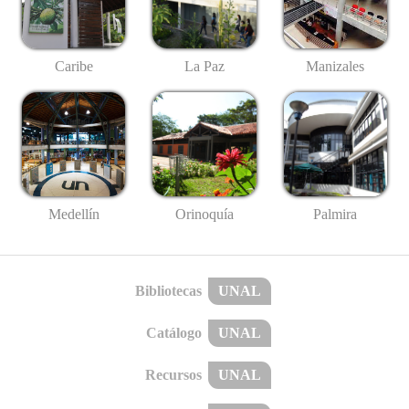
Caribe
La Paz
Manizales
Medellín
Palmira
Orinoquía
Bibliotecas
UNAL
Catálogo
UNAL
Recursos
UNAL