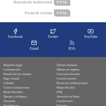
Repositorio institucional
UNAL
Portal de revistas
UNAL
Facebook
Twitter
YouTube
Email
RSS
Régimen legal
Talento humano
Contratación
Ofertas de empleo
Rendición de cuentas
Concurso docente
Pago virtual
Control interno
Calidad
Buzón de notificaciones
Correo institucional
Mapa del sitio
Redes Sociales
FAQ
Quejas y reclamos
Atención en línea
Encuesta
Contáctenos
Estadísticas
Glosario