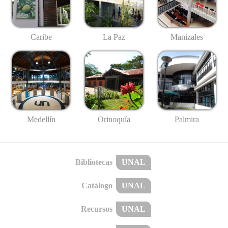
Caribe
La Paz
Manizales
Medellín
Palmira
Orinoquía
Bibliotecas
UNAL
Catálogo
UNAL
Recursos
UNAL