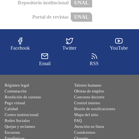
Repositorio institucional
UNAL
Portal de revistas
UNAL
Facebook
Twitter
YouTube
Email
RSS
Régimen legal
Talento humano
Contratación
Ofertas de empleo
Rendición de cuentas
Concurso docente
Pago virtual
Control interno
Calidad
Buzón de notificaciones
Correo institucional
Mapa del sitio
Redes Sociales
FAQ
Quejas y reclamos
Atención en línea
Encuesta
Contáctenos
Estadísticas
Glosario