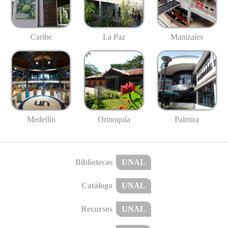
Caribe
La Paz
Manizales
Medellín
Palmira
Orinoquía
Bibliotecas
UNAL
Catálogo
UNAL
Recursos
UNAL