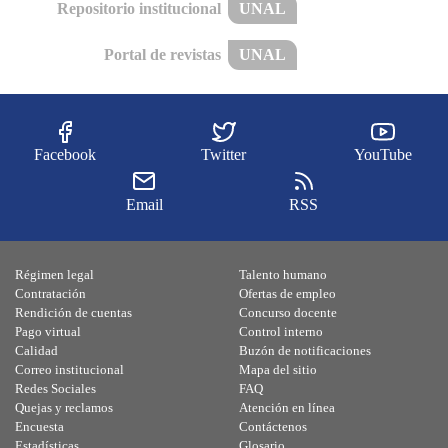
Repositorio institucional
UNAL
Portal de revistas
UNAL
Facebook
Twitter
YouTube
Email
RSS
Régimen legal
Talento humano
Contratación
Ofertas de empleo
Rendición de cuentas
Concurso docente
Pago virtual
Control interno
Calidad
Buzón de notificaciones
Correo institucional
Mapa del sitio
Redes Sociales
FAQ
Quejas y reclamos
Atención en línea
Encuesta
Contáctenos
Estadísticas
Glosario