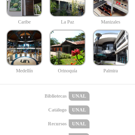
Caribe
La Paz
Manizales
Medellín
Palmira
Orinoquía
Bibliotecas
UNAL
Catálogo
UNAL
Recursos
UNAL