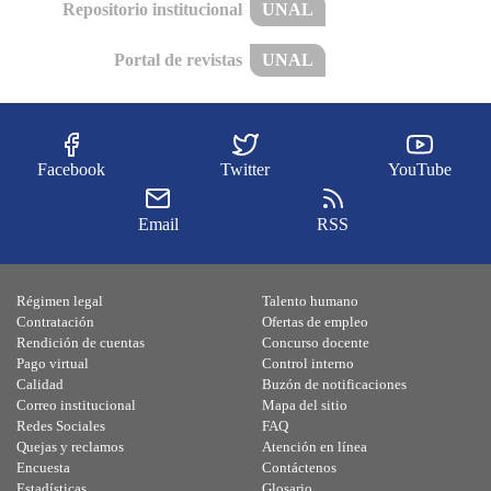
Repositorio institucional
UNAL
Portal de revistas
UNAL
Facebook
Twitter
YouTube
Email
RSS
Régimen legal
Talento humano
Contratación
Ofertas de empleo
Rendición de cuentas
Concurso docente
Pago virtual
Control interno
Calidad
Buzón de notificaciones
Correo institucional
Mapa del sitio
Redes Sociales
FAQ
Quejas y reclamos
Atención en línea
Encuesta
Contáctenos
Estadísticas
Glosario