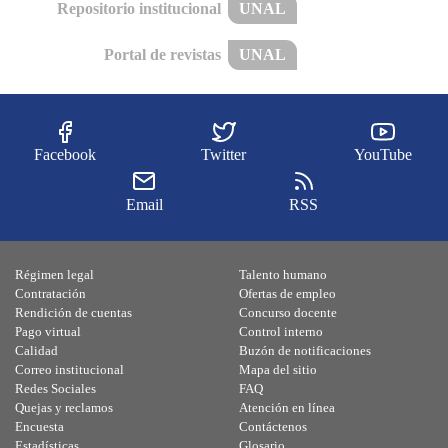
Repositorio institucional
UNAL
Portal de revistas
UNAL
Facebook
Twitter
YouTube
Email
RSS
Régimen legal
Talento humano
Contratación
Ofertas de empleo
Rendición de cuentas
Concurso docente
Pago virtual
Control interno
Calidad
Buzón de notificaciones
Correo institucional
Mapa del sitio
Redes Sociales
FAQ
Quejas y reclamos
Atención en línea
Encuesta
Contáctenos
Estadísticas
Glosario