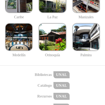
Caribe
La Paz
Manizales
Medellín
Palmira
Orinoquía
Bibliotecas
UNAL
Catálogo
UNAL
Recursos
UNAL