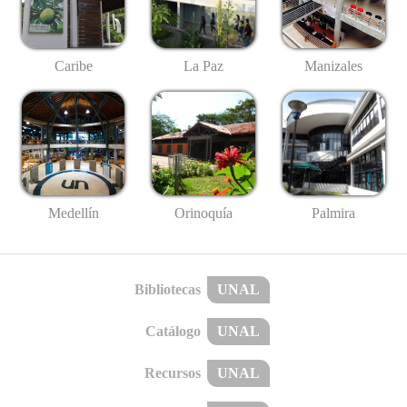
Caribe
La Paz
Manizales
Medellín
Palmira
Orinoquía
Bibliotecas
UNAL
Catálogo
UNAL
Recursos
UNAL