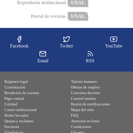
Repositorio institucional
UNAL
Portal de revistas
UNAL
Facebook
Twitter
YouTube
Email
RSS
Régimen legal
Talento humano
Contratación
Ofertas de empleo
Rendición de cuentas
Concurso docente
Pago virtual
Control interno
Calidad
Buzón de notificaciones
Correo institucional
Mapa del sitio
Redes Sociales
FAQ
Quejas y reclamos
Atención en línea
Encuesta
Contáctenos
Estadísticas
Glosario