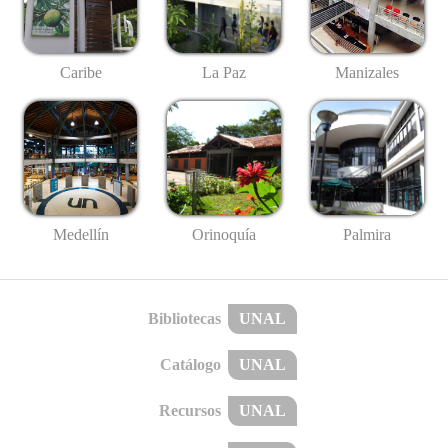
Caribe
La Paz
Manizales
Medellín
Palmira
Orinoquía
Bibliotecas
UNAL
Catálogo
UNAL
Recursos
UNAL