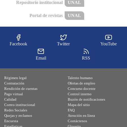
Repositorio institucional
UNAL
Portal de revistas
UNAL
Facebook
Twitter
YouTube
Email
RSS
Régimen legal
Talento humano
Contratación
Ofertas de empleo
Rendición de cuentas
Concurso docente
Pago virtual
Control interno
Calidad
Buzón de notificaciones
Correo institucional
Mapa del sitio
Redes Sociales
FAQ
Quejas y reclamos
Atención en línea
Encuesta
Contáctenos
Estadísticas
Glosario