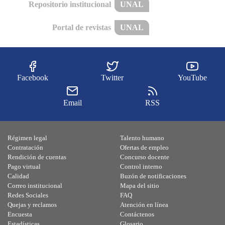
Repositorio institucional
UNAL
Portal de revistas
UNAL
Facebook
Twitter
YouTube
Email
RSS
Régimen legal
Talento humano
Contratación
Ofertas de empleo
Rendición de cuentas
Concurso docente
Pago virtual
Control interno
Calidad
Buzón de notificaciones
Correo institucional
Mapa del sitio
Redes Sociales
FAQ
Quejas y reclamos
Atención en línea
Encuesta
Contáctenos
Estadísticas
Glosario