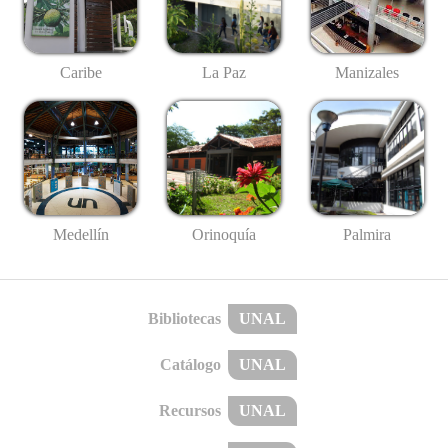
Caribe
La Paz
Manizales
Medellín
Palmira
Orinoquía
Bibliotecas
UNAL
Catálogo
UNAL
Recursos
UNAL