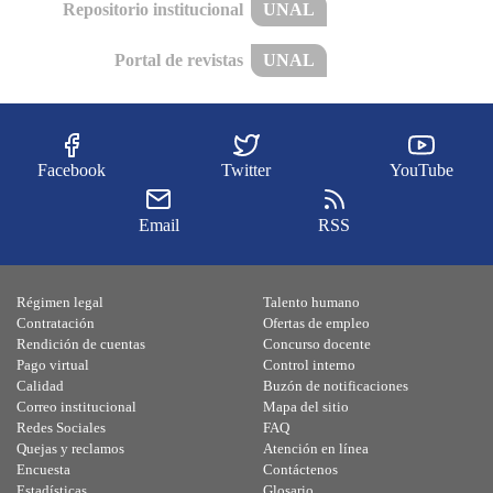
Repositorio institucional
UNAL
Portal de revistas
UNAL
Facebook
Twitter
YouTube
Email
RSS
Régimen legal
Talento humano
Contratación
Ofertas de empleo
Rendición de cuentas
Concurso docente
Pago virtual
Control interno
Calidad
Buzón de notificaciones
Correo institucional
Mapa del sitio
Redes Sociales
FAQ
Quejas y reclamos
Atención en línea
Encuesta
Contáctenos
Estadísticas
Glosario