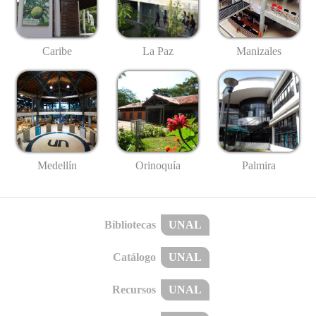
Caribe
La Paz
Manizales
Medellín
Palmira
Orinoquía
Bibliotecas
UNAL
Catálogo
UNAL
Recursos
UNAL