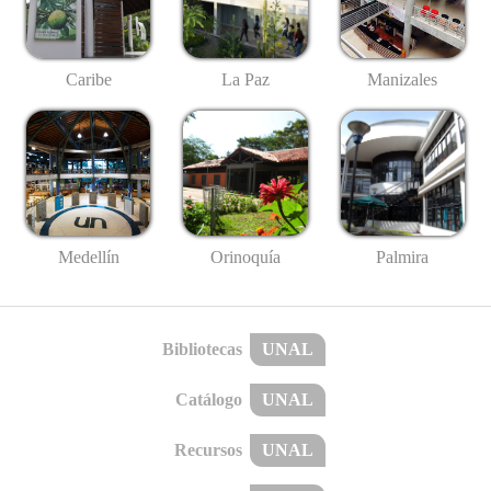
Caribe
La Paz
Manizales
Medellín
Palmira
Orinoquía
Bibliotecas
UNAL
Catálogo
UNAL
Recursos
UNAL