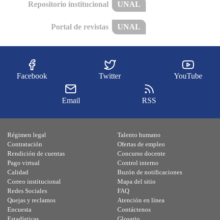
Repositorio institucional
UNAL
Portal de revistas
UNAL
Facebook
Twitter
YouTube
Email
RSS
Régimen legal
Talento humano
Contratación
Ofertas de empleo
Rendición de cuentas
Concurso docente
Pago virtual
Control interno
Calidad
Buzón de notificaciones
Correo institucional
Mapa del sitio
Redes Sociales
FAQ
Quejas y reclamos
Atención en línea
Encuesta
Contáctenos
Estadísticas
Glosario