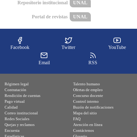
Repositorio institucional
UNAL
Portal de revistas
UNAL
Facebook
Twitter
YouTube
Email
RSS
Régimen legal
Talento humano
Contratación
Ofertas de empleo
Rendición de cuentas
Concurso docente
Pago virtual
Control interno
Calidad
Buzón de notificaciones
Correo institucional
Mapa del sitio
Redes Sociales
FAQ
Quejas y reclamos
Atención en línea
Encuesta
Contáctenos
Estadísticas
Glosario