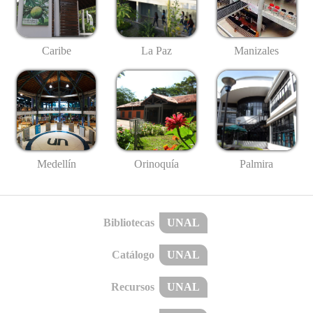
Caribe
La Paz
Manizales
Medellín
Palmira
Orinoquía
Bibliotecas
UNAL
Catálogo
UNAL
Recursos
UNAL