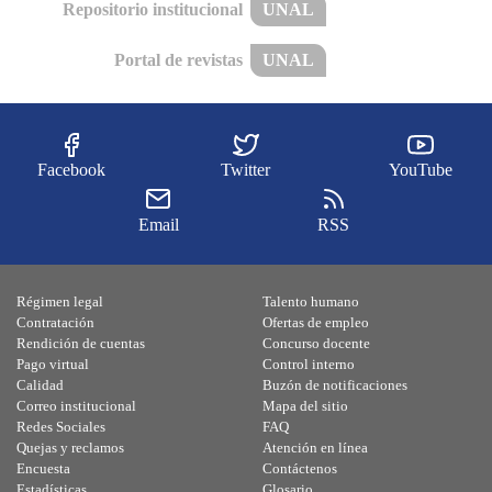
Repositorio institucional
UNAL
Portal de revistas
UNAL
Facebook
Twitter
YouTube
Email
RSS
Régimen legal
Talento humano
Contratación
Ofertas de empleo
Rendición de cuentas
Concurso docente
Pago virtual
Control interno
Calidad
Buzón de notificaciones
Correo institucional
Mapa del sitio
Redes Sociales
FAQ
Quejas y reclamos
Atención en línea
Encuesta
Contáctenos
Estadísticas
Glosario