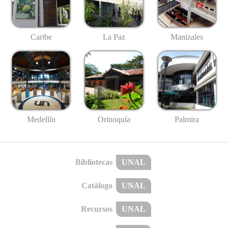
Caribe
La Paz
Manizales
Medellín
Palmira
Orinoquía
Bibliotecas
UNAL
Catálogo
UNAL
Recursos
UNAL