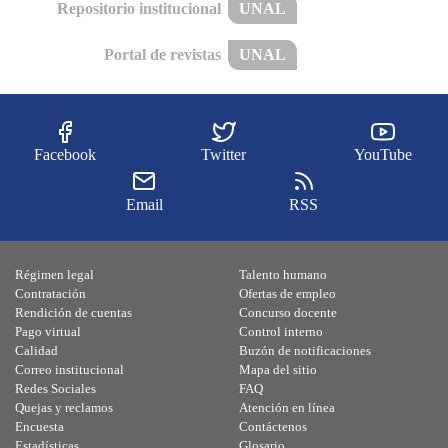
Repositorio institucional
UNAL
Portal de revistas
UNAL
Facebook
Twitter
YouTube
Email
RSS
Régimen legal
Talento humano
Contratación
Ofertas de empleo
Rendición de cuentas
Concurso docente
Pago virtual
Control interno
Calidad
Buzón de notificaciones
Correo institucional
Mapa del sitio
Redes Sociales
FAQ
Quejas y reclamos
Atención en línea
Encuesta
Contáctenos
Estadísticas
Glosario