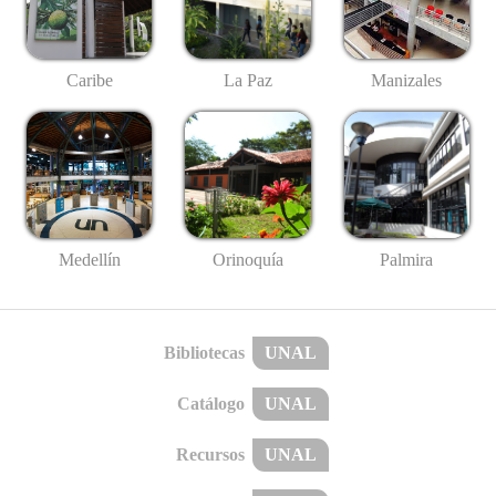
Caribe
La Paz
Manizales
Medellín
Palmira
Orinoquía
Bibliotecas
UNAL
Catálogo
UNAL
Recursos
UNAL