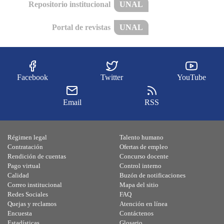
Repositorio institucional
UNAL
Portal de revistas
UNAL
Facebook
Twitter
YouTube
Email
RSS
Régimen legal
Talento humano
Contratación
Ofertas de empleo
Rendición de cuentas
Concurso docente
Pago virtual
Control interno
Calidad
Buzón de notificaciones
Correo institucional
Mapa del sitio
Redes Sociales
FAQ
Quejas y reclamos
Atención en línea
Encuesta
Contáctenos
Estadísticas
Glosario