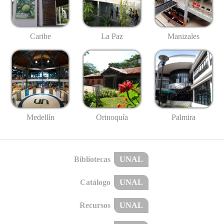
Caribe
La Paz
Manizales
Medellín
Palmira
Orinoquía
Bibliotecas
UNAL
Catálogo
UNAL
Recursos
UNAL