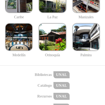
Caribe
La Paz
Manizales
Medellín
Palmira
Orinoquía
Bibliotecas
UNAL
Catálogo
UNAL
Recursos
UNAL