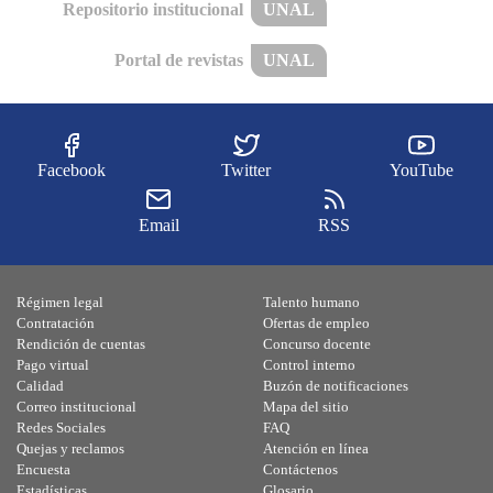
Repositorio institucional
UNAL
Portal de revistas
UNAL
Facebook
Twitter
YouTube
Email
RSS
Régimen legal
Talento humano
Contratación
Ofertas de empleo
Rendición de cuentas
Concurso docente
Pago virtual
Control interno
Calidad
Buzón de notificaciones
Correo institucional
Mapa del sitio
Redes Sociales
FAQ
Quejas y reclamos
Atención en línea
Encuesta
Contáctenos
Estadísticas
Glosario