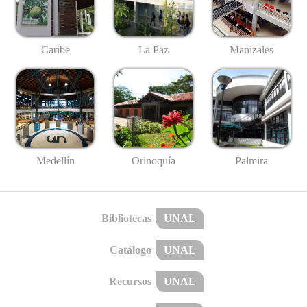
Caribe
La Paz
Manizales
Medellín
Palmira
Orinoquía
Bibliotecas
UNAL
Catálogo
UNAL
Recursos
UNAL