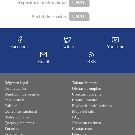
Repositorio institucional
UNAL
Portal de revistas
UNAL
Facebook
Twitter
YouTube
Email
RSS
Régimen legal
Talento humano
Contratación
Ofertas de empleo
Rendición de cuentas
Concurso docente
Pago virtual
Control interno
Calidad
Buzón de notificaciones
Correo institucional
Mapa del sitio
Redes Sociales
FAQ
Quejas y reclamos
Atención en línea
Encuesta
Contáctenos
Estadísticas
Glosario