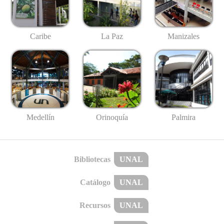
Caribe
La Paz
Manizales
Medellín
Palmira
Orinoquía
Bibliotecas
UNAL
Catálogo
UNAL
Recursos
UNAL