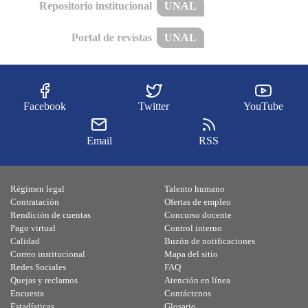
Repositorio institucional
UNAL
Portal de revistas
UNAL
Facebook
Twitter
YouTube
Email
RSS
Régimen legal
Talento humano
Contratación
Ofertas de empleo
Rendición de cuentas
Concurso docente
Pago virtual
Control interno
Calidad
Buzón de notificaciones
Correo institucional
Mapa del sitio
Redes Sociales
FAQ
Quejas y reclamos
Atención en línea
Encuesta
Contáctenos
Estadísticas
Glosario