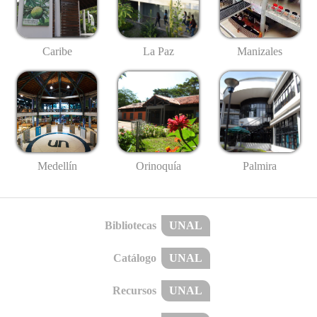
Caribe
La Paz
Manizales
Medellín
Palmira
Orinoquía
Bibliotecas
UNAL
Catálogo
UNAL
Recursos
UNAL