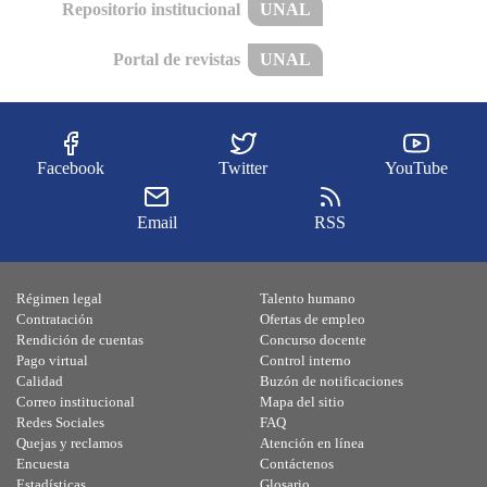
Repositorio institucional
UNAL
Portal de revistas
UNAL
Facebook
Twitter
YouTube
Email
RSS
Régimen legal
Talento humano
Contratación
Ofertas de empleo
Rendición de cuentas
Concurso docente
Pago virtual
Control interno
Calidad
Buzón de notificaciones
Correo institucional
Mapa del sitio
Redes Sociales
FAQ
Quejas y reclamos
Atención en línea
Encuesta
Contáctenos
Estadísticas
Glosario