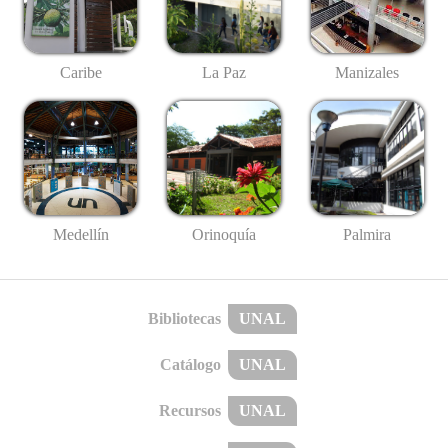
Caribe
La Paz
Manizales
Medellín
Palmira
Orinoquía
Bibliotecas
UNAL
Catálogo
UNAL
Recursos
UNAL