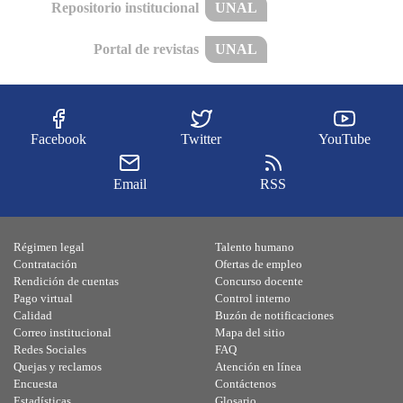
Repositorio institucional
UNAL
Portal de revistas
UNAL
Facebook
Twitter
YouTube
Email
RSS
Régimen legal
Talento humano
Contratación
Ofertas de empleo
Rendición de cuentas
Concurso docente
Pago virtual
Control interno
Calidad
Buzón de notificaciones
Correo institucional
Mapa del sitio
Redes Sociales
FAQ
Quejas y reclamos
Atención en línea
Encuesta
Contáctenos
Estadísticas
Glosario