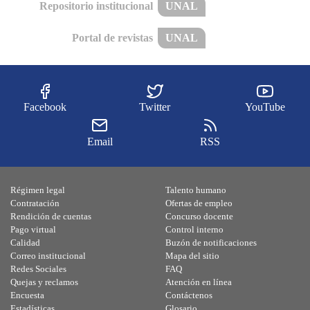
Repositorio institucional
UNAL
Portal de revistas
UNAL
Facebook
Twitter
YouTube
Email
RSS
Régimen legal
Talento humano
Contratación
Ofertas de empleo
Rendición de cuentas
Concurso docente
Pago virtual
Control interno
Calidad
Buzón de notificaciones
Correo institucional
Mapa del sitio
Redes Sociales
FAQ
Quejas y reclamos
Atención en línea
Encuesta
Contáctenos
Estadísticas
Glosario