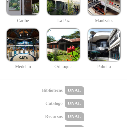
Caribe
La Paz
Manizales
Medellín
Palmira
Orinoquía
Bibliotecas
UNAL
Catálogo
UNAL
Recursos
UNAL