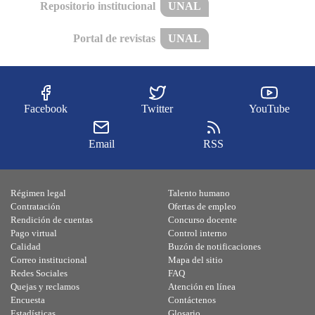
Repositorio institucional
UNAL
Portal de revistas
UNAL
Facebook
Twitter
YouTube
Email
RSS
Régimen legal
Talento humano
Contratación
Ofertas de empleo
Rendición de cuentas
Concurso docente
Pago virtual
Control interno
Calidad
Buzón de notificaciones
Correo institucional
Mapa del sitio
Redes Sociales
FAQ
Quejas y reclamos
Atención en línea
Encuesta
Contáctenos
Estadísticas
Glosario