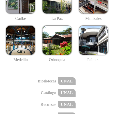
Caribe
La Paz
Manizales
Medellín
Palmira
Orinoquía
Bibliotecas
UNAL
Catálogo
UNAL
Recursos
UNAL