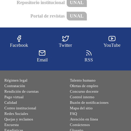
Repositorio institucional
UNAL
Portal de revistas
UNAL
Facebook
Twitter
YouTube
Email
RSS
Régimen legal
Talento humano
Contratación
Ofertas de empleo
Rendición de cuentas
Concurso docente
Pago virtual
Control interno
Calidad
Buzón de notificaciones
Correo institucional
Mapa del sitio
Redes Sociales
FAQ
Quejas y reclamos
Atención en línea
Encuesta
Contáctenos
Estadísticas
Glosario