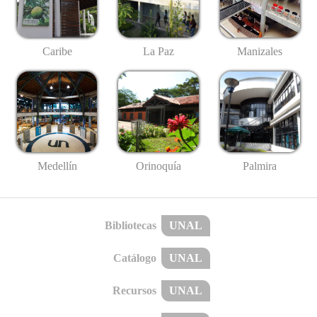
Caribe
La Paz
Manizales
Medellín
Palmira
Orinoquía
Bibliotecas
UNAL
Catálogo
UNAL
Recursos
UNAL