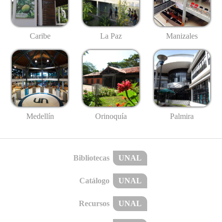
Caribe
La Paz
Manizales
Medellín
Palmira
Orinoquía
Bibliotecas
UNAL
Catálogo
UNAL
Recursos
UNAL