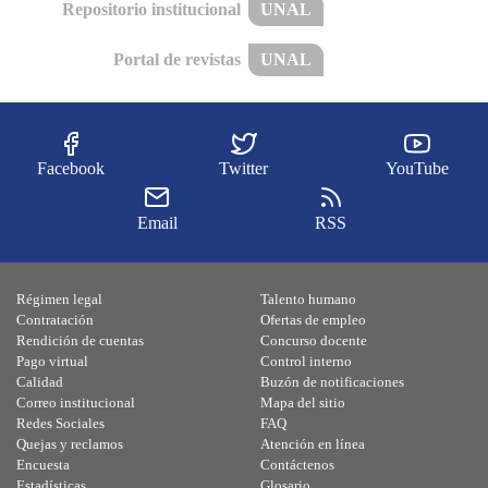
Repositorio institucional
UNAL
Portal de revistas
UNAL
Facebook
Twitter
YouTube
Email
RSS
Régimen legal
Talento humano
Contratación
Ofertas de empleo
Rendición de cuentas
Concurso docente
Pago virtual
Control interno
Calidad
Buzón de notificaciones
Correo institucional
Mapa del sitio
Redes Sociales
FAQ
Quejas y reclamos
Atención en línea
Encuesta
Contáctenos
Estadísticas
Glosario