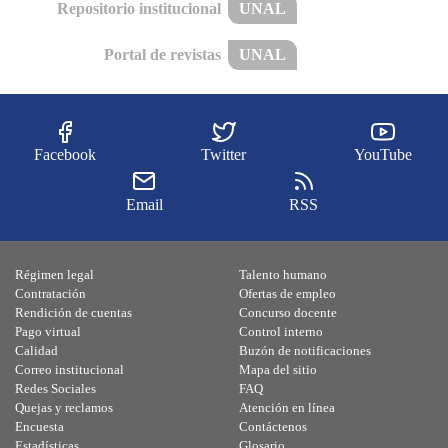
Repositorio institucional
UNAL
Portal de revistas
UNAL
Facebook
Twitter
YouTube
Email
RSS
Régimen legal
Talento humano
Contratación
Ofertas de empleo
Rendición de cuentas
Concurso docente
Pago virtual
Control interno
Calidad
Buzón de notificaciones
Correo institucional
Mapa del sitio
Redes Sociales
FAQ
Quejas y reclamos
Atención en línea
Encuesta
Contáctenos
Estadísticas
Glosario