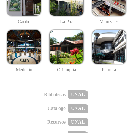
Caribe
La Paz
Manizales
Medellín
Palmira
Orinoquía
Bibliotecas
UNAL
Catálogo
UNAL
Recursos
UNAL