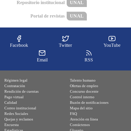
Repositorio institucional
UNAL
Portal de revistas
UNAL
Facebook
Twitter
YouTube
Email
RSS
Régimen legal
Talento humano
Contratación
Ofertas de empleo
Rendición de cuentas
Concurso docente
Pago virtual
Control interno
Calidad
Buzón de notificaciones
Correo institucional
Mapa del sitio
Redes Sociales
FAQ
Quejas y reclamos
Atención en línea
Encuesta
Contáctenos
Estadísticas
Glosario