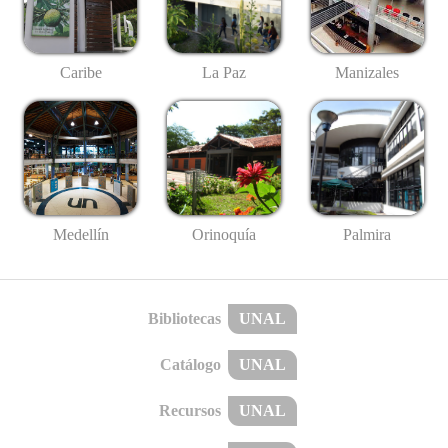
Caribe
La Paz
Manizales
Medellín
Palmira
Orinoquía
Bibliotecas
UNAL
Catálogo
UNAL
Recursos
UNAL