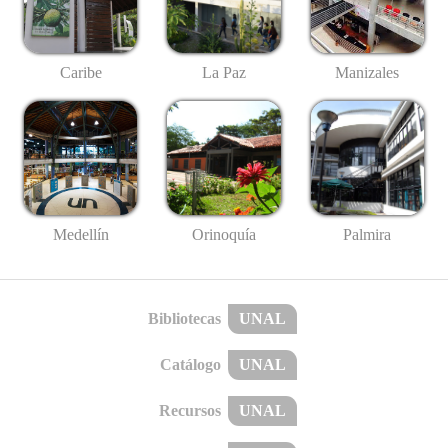
Caribe
La Paz
Manizales
Medellín
Palmira
Orinoquía
Bibliotecas
UNAL
Catálogo
UNAL
Recursos
UNAL