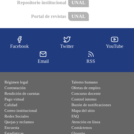
Repositorio institucional
UNAL
Portal de revistas
UNAL
Facebook
Twitter
YouTube
Email
RSS
Régimen legal
Talento humano
Contratación
Ofertas de empleo
Rendición de cuentas
Concurso docente
Pago virtual
Control interno
Calidad
Buzón de notificaciones
Correo institucional
Mapa del sitio
Redes Sociales
FAQ
Quejas y reclamos
Atención en línea
Encuesta
Contáctenos
Estadísticas
Glosario