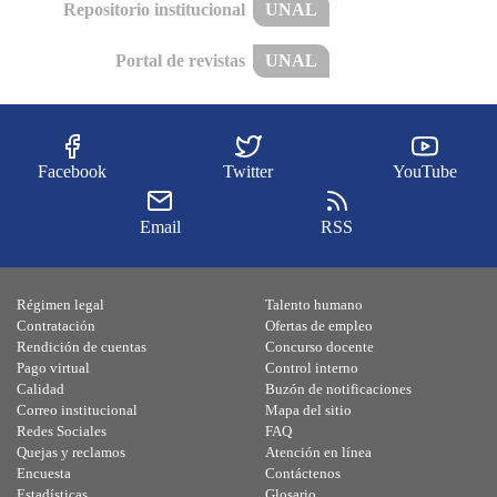
Repositorio institucional
UNAL
Portal de revistas
UNAL
Facebook
Twitter
YouTube
Email
RSS
Régimen legal
Talento humano
Contratación
Ofertas de empleo
Rendición de cuentas
Concurso docente
Pago virtual
Control interno
Calidad
Buzón de notificaciones
Correo institucional
Mapa del sitio
Redes Sociales
FAQ
Quejas y reclamos
Atención en línea
Encuesta
Contáctenos
Estadísticas
Glosario