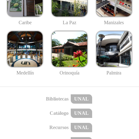
Caribe
La Paz
Manizales
Medellín
Palmira
Orinoquía
Bibliotecas
UNAL
Catálogo
UNAL
Recursos
UNAL